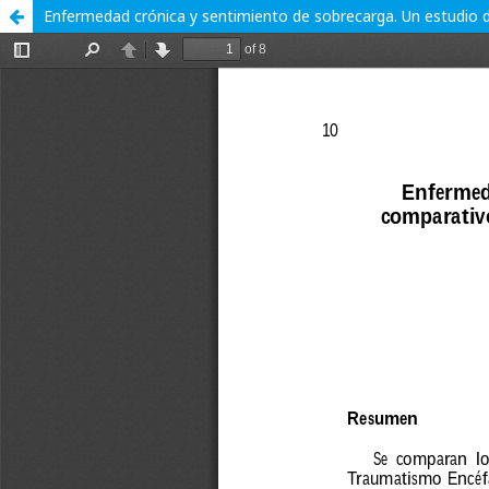
Enfermedad crónica y sentimiento de sobrecarga. Un estudio d