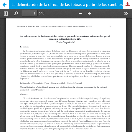
La delimitación de la clínica de las fobias a partir de los cambios introducidos por el contexto cultural del Siglo XXI