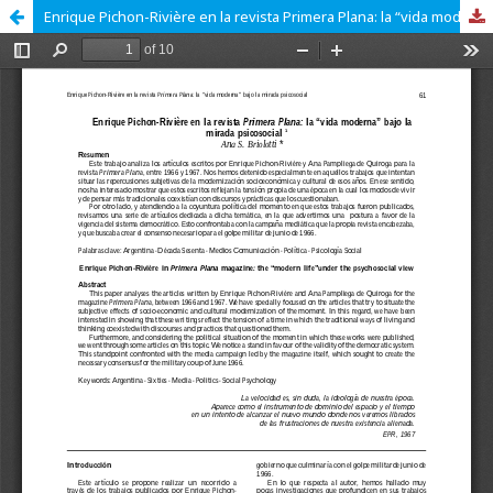
Enrique Pichon-Rivière en la revista Primera Plana: la “vida moderna” bajo la mirada psicosocial