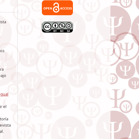
ista
los
l
ra
bajo
Igual
r el
toría
revista
al.