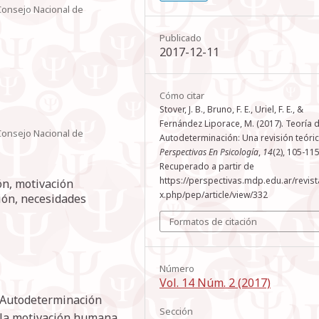
 Consejo Nacional de
Publicado
2017-12-11
Cómo citar
Stover, J. B., Bruno, F. E., Uriel, F. E., &
Fernández Liporace, M. (2017). Teoría d
 Consejo Nacional de
Autodeterminación: Una revisión teóric
Perspectivas En Psicología
,
14
(2), 105-115
Recuperado a partir de
https://perspectivas.mdp.edu.ar/revist
ón, motivación
x.php/pep/article/view/332
ión, necesidades
Formatos de citación
Número
Vol. 14 Núm. 2 (2017)
a Autodeterminación
Sección
 la motivación humana