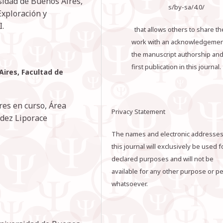
rsidad de Buenos Aires,
s/by-sa/4.0/
Exploración y
I.
that allows others to share th
work with an acknowledgemen
the manuscript authorship and 
first publication in this journal.
Aires, Facultad de
res en curso, Área
Privacy Statement
ndez Liporace
The names and electronic addresses
this journal will exclusively be used f
declared purposes and will not be
available for any other purpose or p
whatsoever.