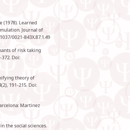
le (1978). Learned
mulation. Journal of
.1037/0021-843X.87.1.49
nants of risk taking
-372. Doi:
nifying theory of
(2), 191-215. Doi:
Barcelona: Martínez
in the social sciences.