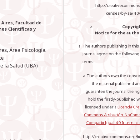
http://creativecommons.
censes/by-sa/4.0
Aires, Facultad de
Copyrigh
es Científicas y
Notice for the autho
The authors publishing in this
es, Área Psicología.
journal agree on the following
ce
terms:
de la Salud (UBA)
a-The authors own the copyri
the material published a
guarantee the journal the rig
hold the firstly-published 
licensed under a
Licencia Cre
Commons Atribución-NoComer
CompartirIgual 4.0 Internaci
http://creativecommons.org/l