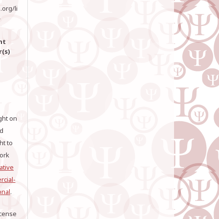
org/li
/
t
r(s)
ght on
nd
ht to
work
ative
cial-
onal
.
icense