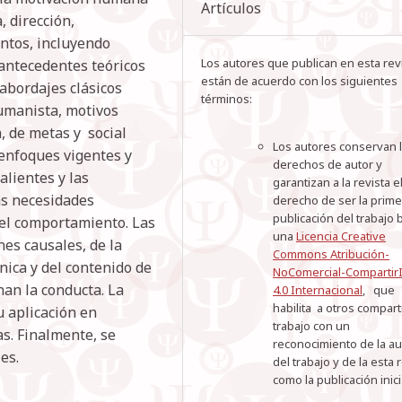
Artículos
, dirección,
entos, incluyendo
Los autores que publican en esta rev
 antecedentes teóricos
están de acuerdo con los siguientes
abordajes clásicos
términos:
 humanista, motivos
n, de metas y social
Los autores conservan 
 enfoques vigentes y
derechos de autor y
alientes y las
garantizan a la revista e
as necesidades
derecho de ser la prime
publicación del trabajo 
del comportamiento. Las
una
Licencia Creative
nes causales, de la
Commons Atribución-
nica y del contenido de
NoComercial-Compartir
nan la conducta. La
4.0 Internacional
, que
habilita a otros comparti
u aplicación en
trabajo con un
s. Finalmente, se
reconocimiento de la au
es.
del trabajo y de la esta 
como la publicación inici