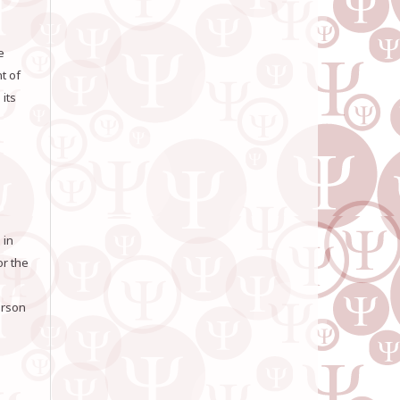
e
t of
its
 in
or the
erson