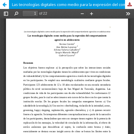
Las tecnologías digitales como medio para la expresión del comportamiento agresivo en adolescentes