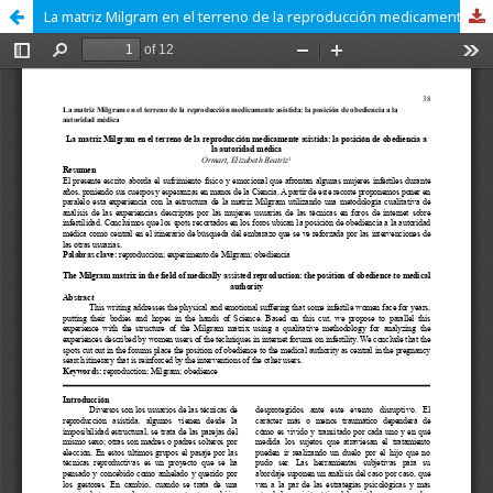
La matriz Milgram en el terreno de la reproducción medicamente asistida: la posición de obediencia a la autoridad médica