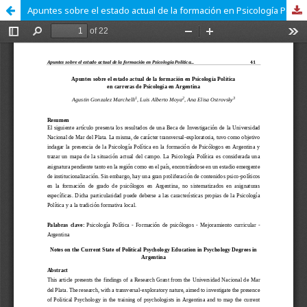
Apuntes sobre el estado actual de la formación en Psicología Política en carreras de Psicología en Argentina