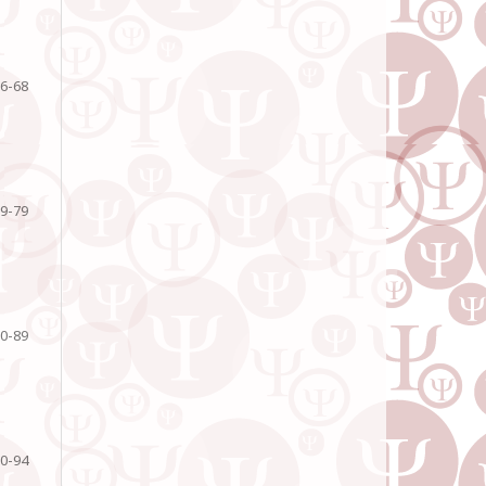
6-68
9-79
0-89
0-94