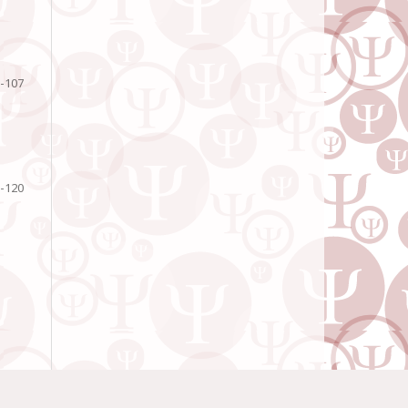
-107
-120