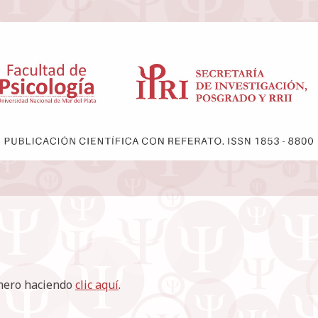
úmero haciendo
clic aquí
.