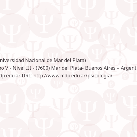
Universidad Nacional de Mar del Plata)
 V - Nivel III - (7600) Mar del Plata- Buenos Aires – Argent
dp.edu.ar. URL: http://www.mdp.edu.ar/psicologia/