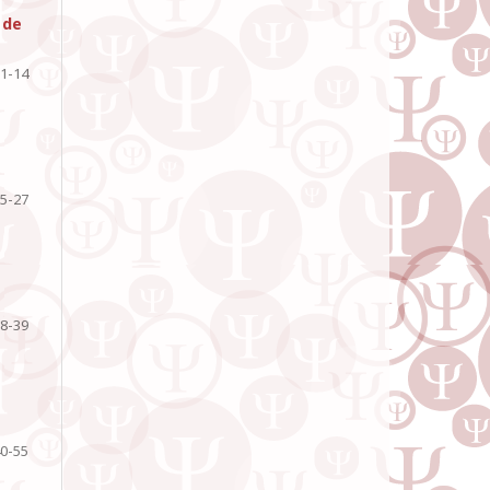
 de
1-14
5-27
8-39
0-55