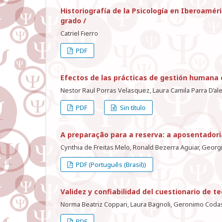
Historiografía de la Psicología en Iberoamér
grado /
Catriel Fierro
PDF
Efectos de las prácticas de gestión humana e
Nestor Raul Porras Velasquez, Laura Camila Parra D’a
PDF
Sin título
A preparação para a reserva: a aposentadori
Cynthia de Freitas Melo, Ronald Bezerra Aguiar, Georg
PDF (Português (Brasil))
Validez y confiabilidad del cuestionario de 
Norma Beatriz Coppari, Laura Bagnoli, Geronimo Codas
PDF