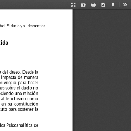
Current
Presentation
Open
Print
Download
Too
View
Mode
dad. El duelo y su desmentida
tida
o del deseo. Desde la 
 
impacta 
de 
manera 
rivilegio 
para 
hacer 
nes 
sobr
e 
el 
duelo 
no 
eciendo 
una 
r
elación 
 
al 
fetichismo 
como 
 
en 
su 
constitución 
tuto 
para 
sostener 
la 
ica 
Psicoanalítica 
de 