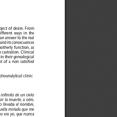
ject of desir
e. Fr
om 
if
fer
ent 
ways 
in 
the 
 
an 
answer 
to 
the 
r
eal 
 
and 
its 
consecuences 
otherly 
function, 
as 
o 
castration. 
Clinical 
 
in 
their 
genealogical 
t 
of 
a 
non 
satisfied 
choanalytical clinic 
infinito de un cielo 
or la muerte, a otr
o,
o llevaba el nombr
e,
uella mirada que me 
o era yo, que nunca 