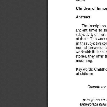
Children 
of 
Inmort
Abstract
The inscription 
ancient 
times 
to 
th
subjectivity 
of 
men.
of 
death. 
This 
work 
in 
the 
subjective 
con
nor
mal 
perversion 
work 
with 
little 
chil
stories, 
they 
of
fer 
t
mour
ning.
Key wor
ds: Childho
of childr
en  
Cuando me mi
per
o yo no era 
sobr
evolaba para 