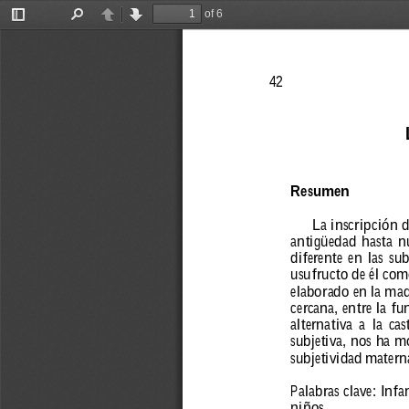
of 6
Toggle
Find
Previous
Next
Sidebar
42
Resumen
La inscripción d
antigüedad 
hasta 
n
difer
ente 
en 
las 
sub
usufructo 
de 
él 
com
elaborado 
en 
la 
mad
cer
cana, 
entr
e 
la 
fu
alter
nativa 
a 
la 
cas
subjetiva, 
nos 
ha 
mo
subjetividad 
mater
n
Palabras 
clave: 
Infa
niños