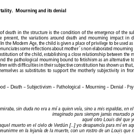
ality.  
Mourning 
and 
its 
denial
of death in the structur
e is the condition of the emer
gence of the sub
e 
pr
esent, 
the 
variations 
ar
ound 
death 
and 
mour
ning 
impact 
in 
d
 
In 
the 
Moder
n 
Age, 
the 
child 
is 
given 
a 
place 
of 
privilege 
to 
be 
used 
as
enunciates 
some 
r
eflections 
about 
mother ́s 
non 
elaborated 
mour
ning
stitution 
of 
the 
child, 
establishing 
a 
close 
r
elationship 
between 
the 
m
and 
the 
pathological 
mour
ning 
bound 
to 
fetishism 
as 
an 
alter
native 
t
dr
en 
with 
dif
ficulties 
in 
their 
subjective 
constitution 
has 
shown 
us 
that,
hemselves 
as 
substitutes 
to 
support 
the 
motherly 
subjectivity 
in 
fr
on
od – Death – Subjectivism – Pathological – Mour
ning – Denial - Psy
raba, sin duda no era a mí a quien veía, sino a mis espaldas, en el 
imaginado para siempr
e jamás mar
cado p
aquel otr
o Louis del que y
aquel muerto en el cielo de V
er
dún [...] yo desapar
ecía para mí en aq
r
eunir
me en la lejanía de la muerte, con un r
ostr
o de un Louis que n