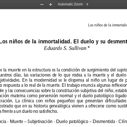
Zoom
Zoom
Out
In
Los niños de la inmortali
Los niños de la inmortalidad. El duelo y su desmen
E
duar
do S. S
ulliv
an
*
e la muerte en la estructura es la condición de sur
gimiento del sujet
uestr
os 
días, 
las 
variaciones 
de 
lo 
que 
r
odea 
a 
la 
muerte 
y 
el 
duelo
jetividades. 
En 
la 
moder
nidad 
se 
le 
dispensa 
al 
niño 
un 
lugar 
de 
p
o 
r
espuesta 
a 
lo 
r
eal 
de 
la 
muerte. 
El 
trabajo 
enuncia 
algunas 
r
eflexio
r
e 
y 
las 
consecuencias 
sobr
e 
la 
constitución 
subjetiva 
del 
niño, 
establ
nción 
mater
na 
como 
perversión 
nor
mal 
y 
el 
duelo 
patológico 
ligado
tración. 
La 
clínica 
con 
niños 
pequeños 
que 
pr
esentan 
dificultades
strado 
que 
en 
su 
historia 
genealógica 
vienen 
a 
ofr
ecerse 
como 
susti
a 
fr
ente 
a 
un 
duelo 
no 
satisfecho.
ncia 
- 
Muerte 
– 
Subjetivación 
- 
Duelo 
patológico 
– 
Desmentida 
- 
Clín