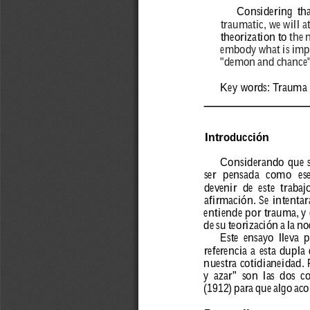
Considering 
tha
traumatic, 
we 
will 
a
theorization 
to 
the 
embody 
what 
is 
imp
"demon 
and 
chance"
Key wor
ds: T
rauma 
Introducción
Considerando 
que 
ser 
pensada 
como 
es
devenir 
de 
este 
trabaj
afir
mación. 
Se 
intentar
entiende 
por 
trauma, 
y 
de 
su 
teorización 
a 
la 
no
Este 
ensayo 
lleva 
p
r
efer
encia 
a 
esta 
dupla 
nuestra cotidianeidad.
y 
azar” 
son 
las 
dos 
c
(1912) 
para 
que 
algo 
aco