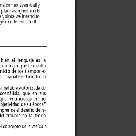
nsider 
as 
essentially 
 
place 
assigned 
in 
its 
ar
, 
since 
we 
intend 
to 
ujé
in 
r
efer
ence 
to 
the 
bien 
el 
lenguaje 
es 
la 
s 
un 
lugar 
que 
le 
r
esulta 
inicio 
de 
los 
tiempos 
-o 
psicoanálisis 
brindó 
la 
la 
palabra 
autorizada 
de 
coanálisis, 
que 
en 
sus 
que 
r
enuncie 
quien 
no 
bjetividad 
de 
su 
época” 
mpr
ende 
el 
desafío 
de 
r
e-
del 
trauma 
en 
la 
teoría 
el 
concepto 
de 
la 
vesícula 