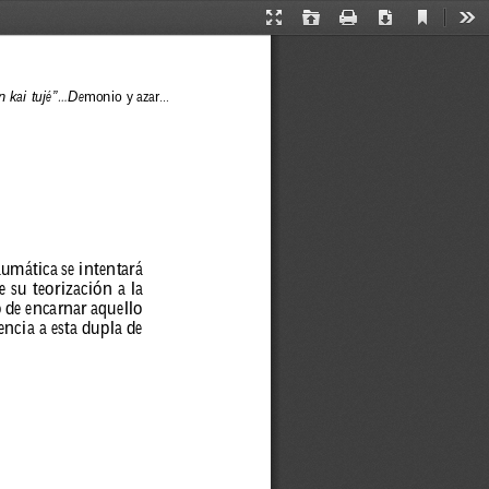
Current
Presentation
Open
Print
Download
Too
View
Mode
kai tujé”...De
monio y azar...
aumática 
se 
intentará 
e 
su 
teorización 
a 
la 
 
de 
encar
nar 
aquello 
encia 
a 
esta 
dupla 
de 