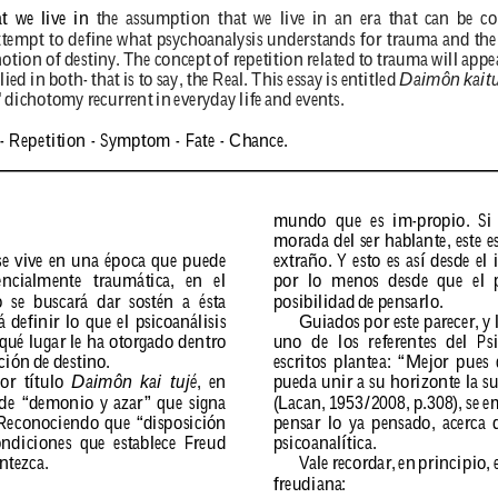
t 
we 
live 
in
the 
assumption 
that 
we 
live 
in 
an 
era 
that 
can 
be 
co
ttempt 
to 
define 
what 
psychoanalysis 
understands 
for 
trauma 
and 
the
notion 
of 
destiny. 
The 
concept 
of 
r
epetition 
r
elated 
to 
trauma 
will 
appe
lied 
in 
both- 
that 
is 
to 
say, 
the 
Real. 
This 
essay 
is 
entitled 
Daimôn 
kait
 
dichotomy 
r
ecurr
ent 
in 
everyday 
life 
and 
events.
- Repetition - Symptom - Fate - Chance.
mundo 
que 
es 
im-pr
opio. 
Si 
morada 
del 
ser 
hablante, 
este 
e
se 
vive 
en 
una 
época 
que 
puede 
extraño. 
Y 
esto 
es 
así 
desde 
el 
encialmente 
traumática, 
en 
el 
por 
lo 
menos 
desde 
que 
el 
o 
se 
buscará 
dar 
sostén 
a 
ésta 
posibilidad 
de 
pensarlo.
á 
definir 
lo 
que 
el 
psicoanálisis 
Guiados 
por 
este 
par
ecer
, 
y 
qué 
lugar 
le 
ha 
otor
gado 
dentr
o 
uno 
de 
los 
r
efer
entes 
del 
Psi
ción 
de 
destino. 
escritos 
plantea: 
“Mejor 
pues 
or 
título 
Daimôn 
kai 
tujé
, 
en 
pueda 
unir 
a 
su 
horizonte 
la 
su
de 
“demonio 
y 
azar” 
que 
signa 
(Lacan, 
1953/2008, 
p.308), 
se 
e
 Reconociendo que “disposición 
pensar 
lo 
ya 
pensado, 
acer
ca 
ondiciones 
que 
establece 
Fr
eud 
psicoanalítica.
ntezca.
V
ale 
r
ecor
dar
, 
en 
principio, 
fr
eudiana: