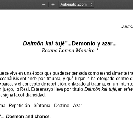
Zoom
Zoom
Out
In
Daimôn 
Daimôn kai tujé”
...Demonio y azar...
R
osana Lor
ena M
aneir
o 
*
ue 
se 
vive 
en 
una 
época 
que 
puede 
ser 
pensada 
como 
esencialmente 
tr
coanálisis 
entiende 
por 
trauma, 
y 
qué 
lugar 
le 
ha 
otor
gado 
dentr
o 
d
Apar
ecerá 
el 
concepto 
de 
r
epetición, 
enlazado 
al 
trauma, 
en 
un 
intento
n 
juego, 
lo 
Real. 
Este 
ensayo 
lleva 
por 
título 
Daimôn 
kai 
tujé
, 
en 
r
efer
e 
signa 
la 
cotidianeidad.
ma - Repetición - Síntoma - Destino - Azar
... D
aemon and chance.