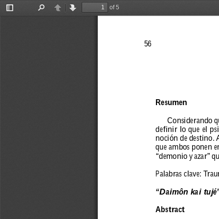
of 5
Toggle
Find
Previous
Next
Sidebar
56
Resumen
Considerando 
q
definir 
lo 
que 
el 
psi
noción 
de 
destino. 
que 
ambos 
ponen 
e
“demonio 
y 
azar” 
qu
Palabras clave: T
rau
“Daimôn kai tujé”
Abstract