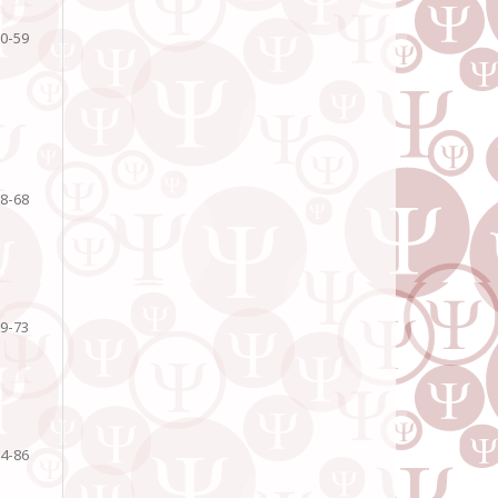
0-59
8-68
9-73
4-86