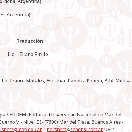
Córdoba, Argentina)
es, Argentina)
 Traducción
 Eliana Pirillo
a, Lic. Franco Morales, Esp. Juan Paneiva Pompa, Bibl. Melisa
gía / EUDEM (Editorial Universidad Nacional de Mar del
uerpo V - Nivel III- (7600) Mar del Plata, Buenos Aires -
rspect@mdp.edu.ar
–
perspect@seadpsi.com.ar
URL: