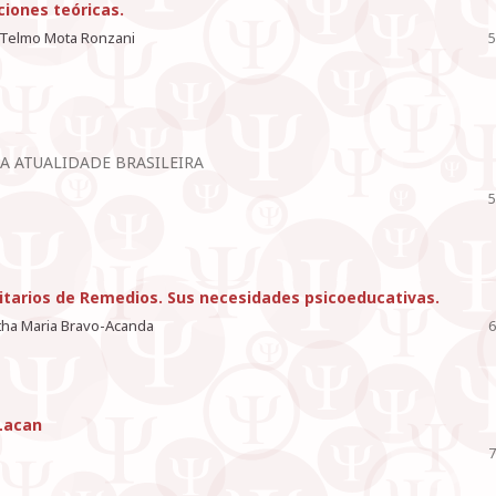
ciones teóricas.
, Telmo Mota Ronzani
5
A ATUALIDADE BRASILEIRA
5
itarios de Remedios. Sus necesidades psicoeducativas.
rtha Maria Bravo-Acanda
6
 Lacan
7