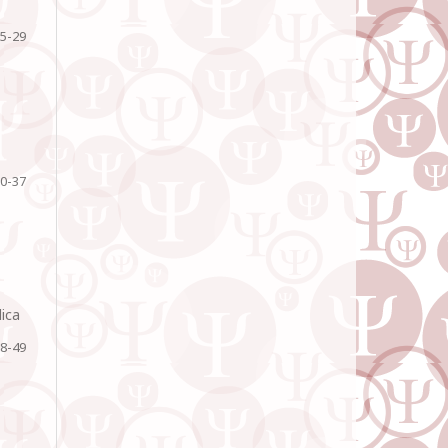
5-29
0-37
dica
8-49