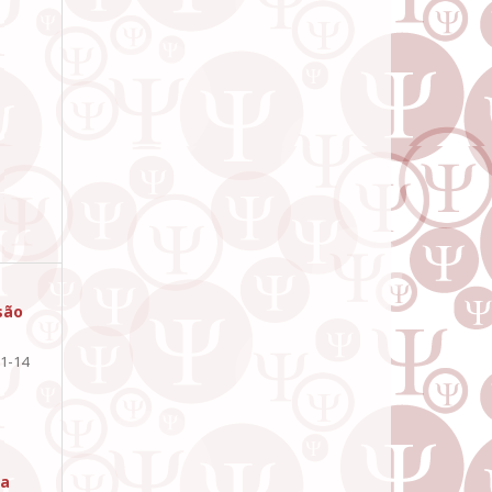
são
1-14
ia